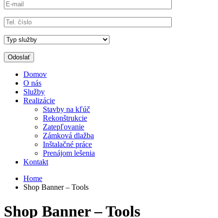
Domov
O nás
Služby
Realizácie
Stavby na kľúč
Rekonštrukcie
Zatepľovanie
Zámková dlažba
Inštalačné práce
Prenájom lešenia
Kontakt
Home
Shop Banner – Tools
Shop Banner – Tools