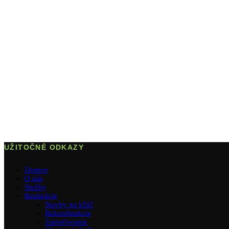
UŽITOČNÉ ODKAZY
Domov
O nás
Služby
Realizácie
Stavby na kľúč
Rekonštrukcie
Zatepľovanie