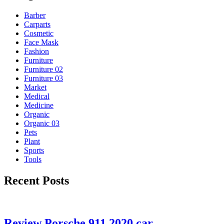
Barber
Carparts
Cosmetic
Face Mask
Fashion
Furniture
Furniture 02
Furniture 03
Market
Medical
Medicine
Organic
Organic 03
Pets
Plant
Sports
Tools
Recent Posts
Review Porsche 911 2020 car