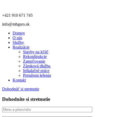
+421 910 671 745
info@mbgsro.sk
Domov
O nás
Služby
Realizácie
Stavby na kľúč
Rekonštrukcie
Zatepľovanie
Zámková dlažba
Inštalačné práce
Prenájom lešenia
Kontakt
Dohodnúť si stretnutie
Dohodnite si stretnutie