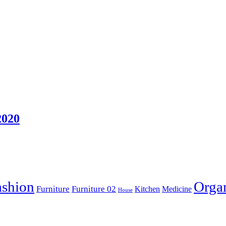
2020
ashion
Orga
Furniture
Furniture 02
Kitchen
Medicine
House