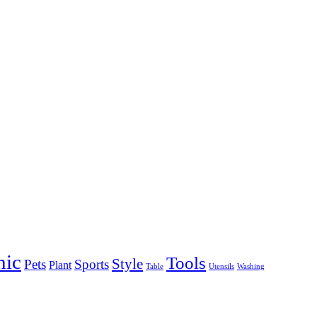
nic
Tools
Style
Pets
Sports
Plant
Table
Utensils
Washing