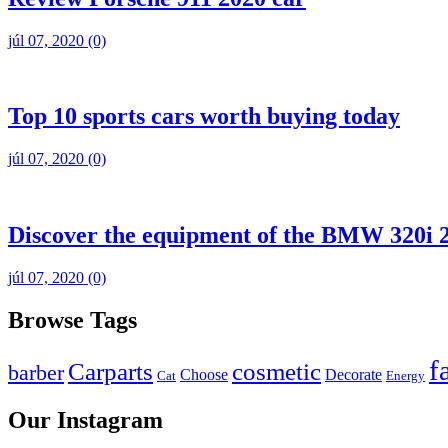
júl 07, 2020
(0)
Top 10 sports cars worth buying today
júl 07, 2020
(0)
Discover the equipment of the BMW 320i 
júl 07, 2020
(0)
Browse Tags
f
Carparts
cosmetic
barber
Choose
Decorate
Cat
Energy
Our Instagram