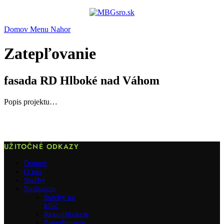
Domov
Menu
Nahor
Zatepľovanie
fasada RD Hlboké nad Váhom
Popis projektu…
UŽITOČNÉ ODKAZY
Domov
O nás
Služby
Realizácie
Stavby na
kľúč
Rekonštrukcie
Zatepľovanie