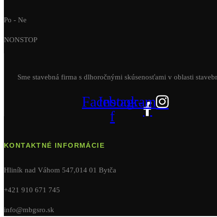
Po - Ne
NONSTOP
Sme stavebná firma s dlhoročnými skúsenosťami v oblasti staveb
Facebook-
Instagram
f
KONTAKTNÉ INFORMÁCIE
Hliník nad Váhom 547,014 01 Bytča
+421 910 671 745
info@mbgsro.sk