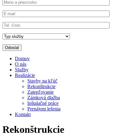
Domov
O nás
Služby
Realizácie
Stavby na kľúč
Rekonštrukcie
Zatepľovanie
Zámková dlažba
Inštalačné práce
Prenájom lešenia
Kontakt
Rekonštrukcie