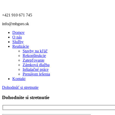
+421 910 671 745
info@mbgsro.sk
Domov
O nás
Služby
Realizácie
Stavby na kľúč
Rekonštrukcie
Zatepľovanie
Zámková dlažba
Inštalačné práce
Prenájom lešenia
Kontakt
Dohodnúť si stretnutie
Dohodnite si stretnutie