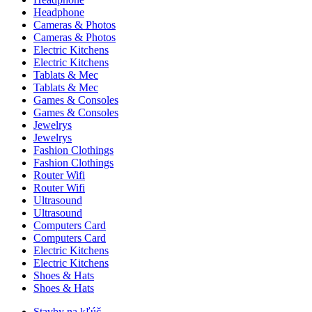
Headphone
Cameras & Photos
Cameras & Photos
Electric Kitchens
Electric Kitchens
Tablats & Mec
Tablats & Mec
Games & Consoles
Games & Consoles
Jewelrys
Jewelrys
Fashion Clothings
Fashion Clothings
Router Wifi
Router Wifi
Ultrasound
Ultrasound
Computers Card
Computers Card
Electric Kitchens
Electric Kitchens
Shoes & Hats
Shoes & Hats
Stavby na kľúč