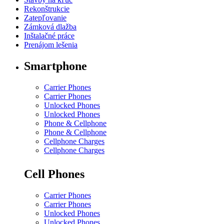
Rekonštrukcie
Zatepľovanie
Zámková dlažba
Inštalačné práce
Prenájom lešenia
Smartphone
Carrier Phones
Carrier Phones
Unlocked Phones
Unlocked Phones
Phone & Cellphone
Phone & Cellphone
Cellphone Charges
Cellphone Charges
Cell Phones
Carrier Phones
Carrier Phones
Unlocked Phones
Unlocked Phones