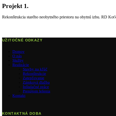
Projekt 1.
Rekonštrukcia starého neobytného priestoru na obytnú izbu. RD Koť
UŽITOČNÉ ODKAZY
Domov
O nás
Služby
Realizácie
Stavby na kľúč
Rekonštrukcie
Zatepľovanie
Zámková dlažba
Inštalačné práce
Prenájom lešenia
Kontakt
KONTAKTNÁ DOBA