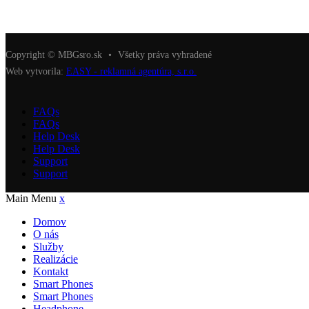
Copyright © MBGsro.sk
•
Všetky práva vyhradené
Web vytvorila:
EASY - reklamná agentúra, s.r.o.
FAQs
FAQs
Help Desk
Help Desk
Support
Support
Main Menu
x
Domov
O nás
Služby
Realizácie
Kontakt
Smart Phones
Smart Phones
Headphone