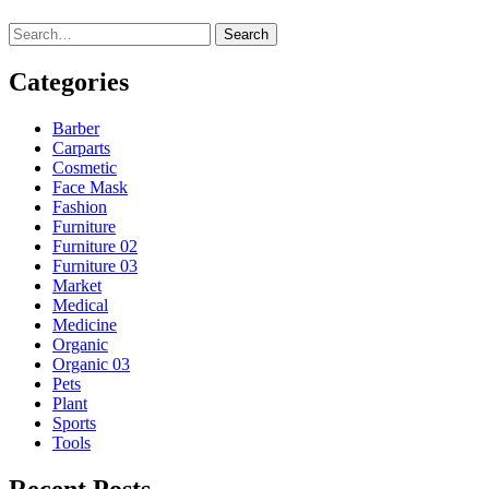
Search
Categories
Barber
Carparts
Cosmetic
Face Mask
Fashion
Furniture
Furniture 02
Furniture 03
Market
Medical
Medicine
Organic
Organic 03
Pets
Plant
Sports
Tools
Recent Posts