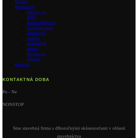
Služby
Realizácie
Stavby na
kľúč
Rekonštrukcie
Zatepľovanie
Zámková
dlažba
Inštalačné
práce
Prenájom
lešenia
Kontakt
KONTAKTNÁ DOBA
Po - Ne
NONSTOP
Sme stavebná firma s dlhoročnými skúsenosťami v oblasti
stavebníctva