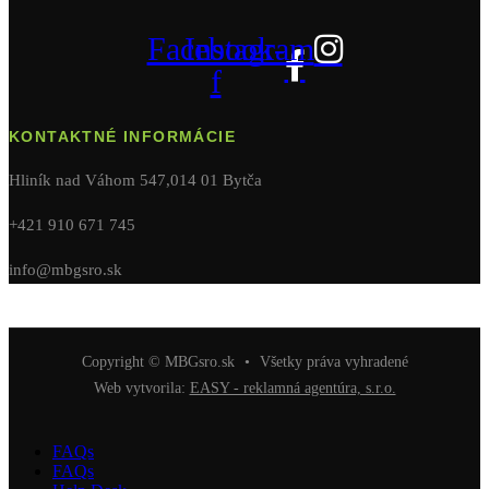
Facebook-
Instagram
f
KONTAKTNÉ INFORMÁCIE
Hliník nad Váhom 547,014 01 Bytča
+421 910 671 745
info@mbgsro.sk
Copyright © MBGsro.sk
•
Všetky práva vyhradené
Web vytvorila:
EASY - reklamná agentúra, s.r.o.
FAQs
FAQs