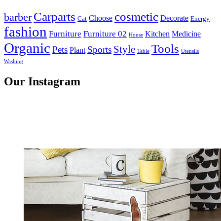
Carparts
cosmetic
barber
Choose
Decorate
Cat
Energy
fashion
Furniture
Furniture 02
Kitchen
Medicine
House
Organic
Tools
Style
Pets
Sports
Plant
Table
Utensils
Washing
Our Instagram