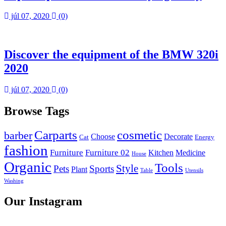
júl 07, 2020
(0)
Discover the equipment of the BMW 320i
2020
júl 07, 2020
(0)
Browse Tags
Carparts
cosmetic
barber
Choose
Decorate
Cat
Energy
fashion
Furniture
Furniture 02
Kitchen
Medicine
House
Organic
Tools
Style
Pets
Sports
Plant
Table
Utensils
Washing
Our Instagram