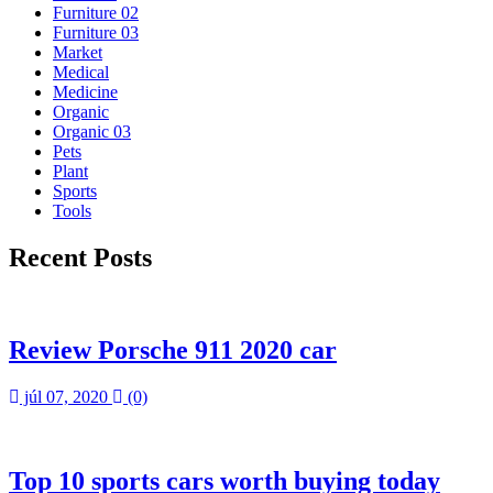
Furniture 02
Furniture 03
Market
Medical
Medicine
Organic
Organic 03
Pets
Plant
Sports
Tools
Recent Posts
Review Porsche 911 2020 car
júl 07, 2020
(0)
Top 10 sports cars worth buying today