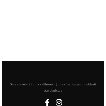
Sme stavebná firma s dlhoročnými skúsenosťami v oblasti
stavebníctva