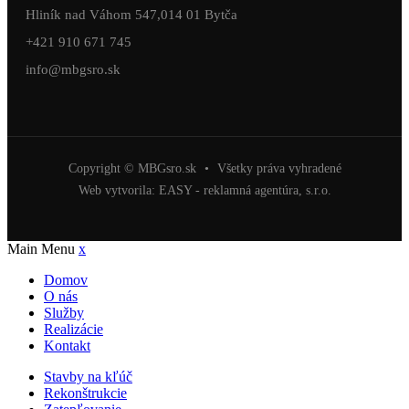
Hliník nad Váhom 547,014 01 Bytča
+421 910 671 745
info@mbgsro.sk
Copyright © MBGsro.sk
•
Všetky práva vyhradené
Web vytvorila:
EASY - reklamná agentúra, s.r.o.
Main Menu
x
Domov
O nás
Služby
Realizácie
Kontakt
Stavby na kľúč
Rekonštrukcie