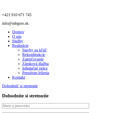
+421 910 671 745
info@mbgsro.sk
Domov
O nás
Služby
Realizácie
Stavby na kľúč
Rekonštrukcie
Zatepľovanie
Zámková dlažba
Inštalačné práce
Prenájom lešenia
Kontakt
Dohodnúť si stretnutie
Dohodnite si stretnutie