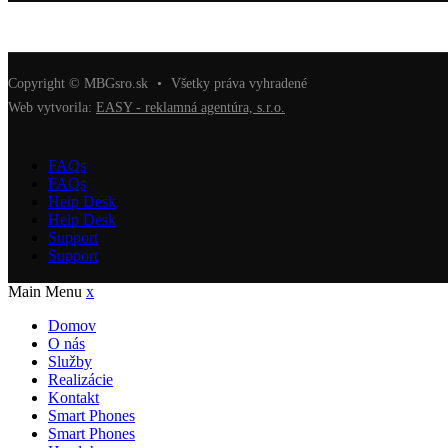
Copyright © MBGsro.sk
•
Všetky práva vyhradené
Web vytvorila:
EASY - reklamná agentúra, s.r.o.
FAQs
FAQs
Help Desk
Help Desk
Support
Support
Main Menu
x
Domov
O nás
Služby
Realizácie
Kontakt
Smart Phones
Smart Phones