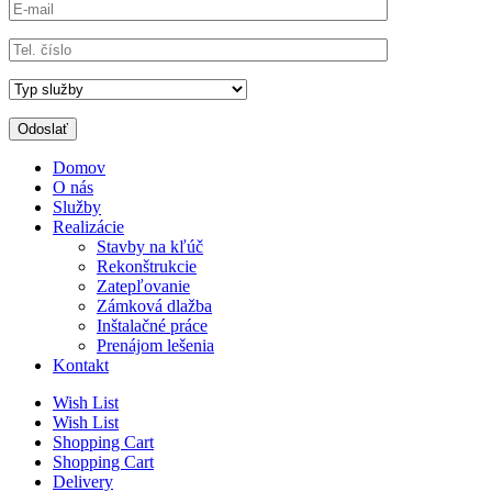
Domov
O nás
Služby
Realizácie
Stavby na kľúč
Rekonštrukcie
Zatepľovanie
Zámková dlažba
Inštalačné práce
Prenájom lešenia
Kontakt
Wish List
Wish List
Shopping Cart
Shopping Cart
Delivery