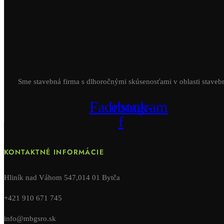
Sme stavebná firma s dlhoročnými skúsenosťami v oblasti staveb
Facebook-
Instagram
f
KONTAKTNÉ INFORMÁCIE
Hliník nad Váhom 547,014 01 Bytča
+421 910 671 745
info@mbgsro.sk