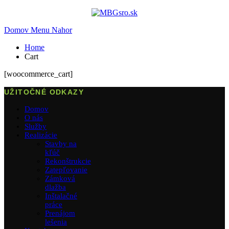
Domov
Menu
Nahor
Home
Cart
[woocommerce_cart]
UŽITOČNÉ ODKAZY
Domov
O nás
Služby
Realizácie
Stavby na
kľúč
Rekonštrukcie
Zatepľovanie
Zámková
dlažba
Inštalačné
práce
Prenájom
lešenia