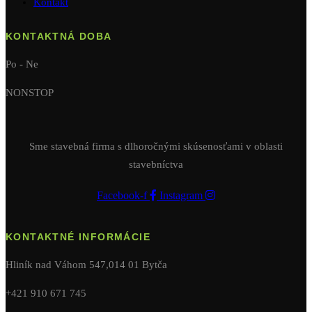
Kontakt
KONTAKTNÁ DOBA
Po - Ne
NONSTOP
Sme stavebná firma s dlhoročnými skúsenosťami v oblasti
stavebníctva
Facebook-f
Instagram
KONTAKTNÉ INFORMÁCIE
Hliník nad Váhom 547,014 01 Bytča
+421 910 671 745