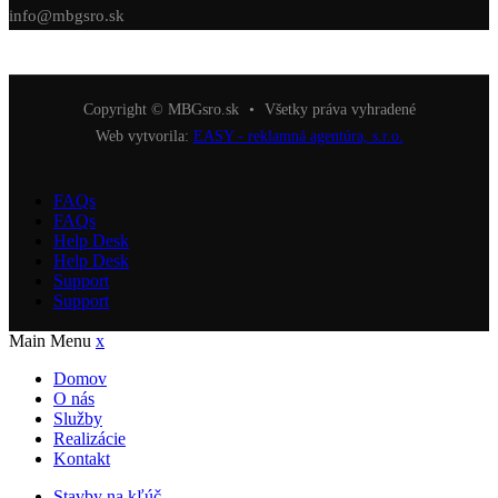
info@mbgsro.sk
Copyright © MBGsro.sk
•
Všetky práva vyhradené
Web vytvorila:
EASY - reklamná agentúra, s.r.o.
FAQs
FAQs
Help Desk
Help Desk
Support
Support
Main Menu
x
Domov
O nás
Služby
Realizácie
Kontakt
Stavby na kľúč