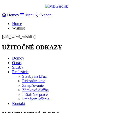
Domov
Menu
Nahor
Home
Wishlist
[yith_wcwl_wishlist]
UŽITOČNÉ ODKAZY
Domov
O nás
Služby
Realizácie
Stavby na kľúč
Rekonštrukcie
Zatepľovanie
Zámková dlažba
Inštalačné práce
Prenájom lešenia
Kontakt