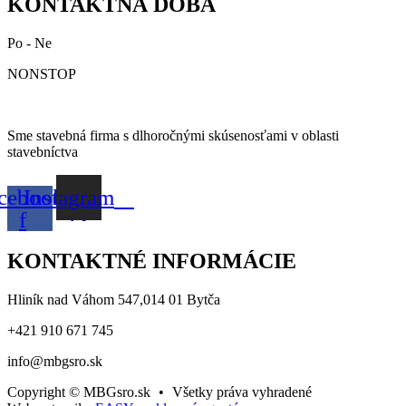
KONTAKTNÁ DOBA
Po - Ne
NONSTOP
Sme stavebná firma s dlhoročnými skúsenosťami v oblasti
stavebníctva
cebook-
Instagram
f
KONTAKTNÉ INFORMÁCIE
Hliník nad Váhom 547,014 01 Bytča
+421 910 671 745
info@mbgsro.sk
Copyright © MBGsro.sk
•
Všetky práva vyhradené