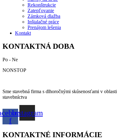
Rekonštrukcie
Zatepľovanie
Zámková dlažba
Inštalačné práce
Prenájom lešenia
Kontakt
KONTAKTNÁ DOBA
Po - Ne
NONSTOP
Sme stavebná firma s dlhoročnými skúsenosťami v oblasti
stavebníctva
acebook-
Instagram
f
KONTAKTNÉ INFORMÁCIE