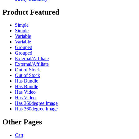
Product Featured
Simple
Simple
Variable
Variable
Grouped
Grouped
External/Affiliate
External/Affiliate
Out of Stock
Out of Stock
Has Bundle
Has Bundle
Has Video
Has Video
Has 360degree Image
Has 360degree Image
Other Pages
Cart