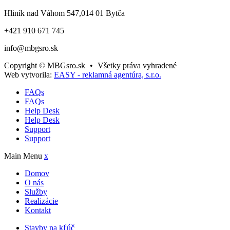
Hliník nad Váhom 547,014 01 Bytča
+421 910 671 745
info@mbgsro.sk
Copyright © MBGsro.sk
•
Všetky práva vyhradené
Web vytvorila:
EASY - reklamná agentúra, s.r.o.
FAQs
FAQs
Help Desk
Help Desk
Support
Support
Main Menu
x
Domov
O nás
Služby
Realizácie
Kontakt
Stavby na kľúč