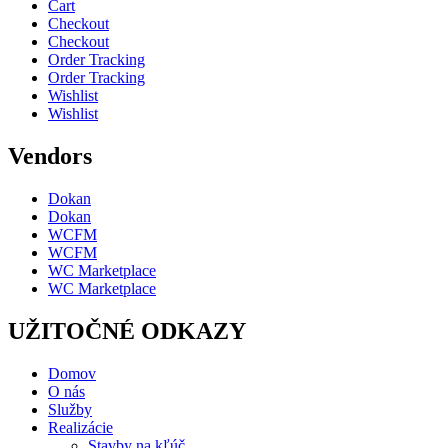
Cart
Checkout
Checkout
Order Tracking
Order Tracking
Wishlist
Wishlist
Vendors
Dokan
Dokan
WCFM
WCFM
WC Marketplace
WC Marketplace
UŽITOČNÉ ODKAZY
Domov
O nás
Služby
Realizácie
Stavby na kľúč