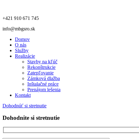
+421 910 671 745
info@mbgsro.sk
Domov
O nás
Služby
Realizácie
Stavby na kľúč
Rekonštrukcie
Zatepľovanie
Zámková dlažba
Inštalačné práce
Prenájom lešenia
Kontakt
Dohodnúť si stretnutie
Dohodnite si stretnutie