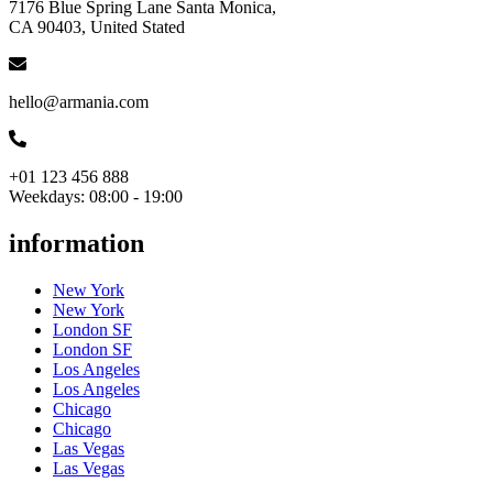
7176 Blue Spring Lane Santa Monica,
CA 90403, United Stated
hello@armania.com
+01 123 456 888
Weekdays: 08:00 - 19:00
information
New York
New York
London SF
London SF
Los Angeles
Los Angeles
Chicago
Chicago
Las Vegas
Las Vegas