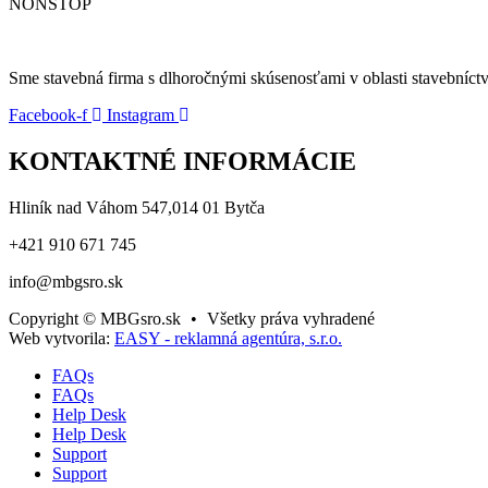
NONSTOP
Sme stavebná firma s dlhoročnými skúsenosťami v oblasti stavebníct
Facebook-f
Instagram
KONTAKTNÉ INFORMÁCIE
Hliník nad Váhom 547,014 01 Bytča
+421 910 671 745
info@mbgsro.sk
Copyright © MBGsro.sk
•
Všetky práva vyhradené
Web vytvorila:
EASY - reklamná agentúra, s.r.o.
FAQs
FAQs
Help Desk
Help Desk
Support
Support