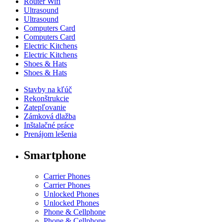
Router Wifi
Ultrasound
Ultrasound
Computers Card
Computers Card
Electric Kitchens
Electric Kitchens
Shoes & Hats
Shoes & Hats
Stavby na kľúč
Rekonštrukcie
Zatepľovanie
Zámková dlažba
Inštalačné práce
Prenájom lešenia
Smartphone
Carrier Phones
Carrier Phones
Unlocked Phones
Unlocked Phones
Phone & Cellphone
Phone & Cellphone