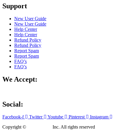
Support
New User Guide
New User Guide
Help Center
Help Center
Refund Policy
Refund Policy
Report Spam
Report Spam
FAQ’s
FAQ’s
We Accept:
Social:
Facebook-f
Twitter
Youtube
Pinterest
Instagram
Copyright ©
KuteThemes
Inc. All rights reserved