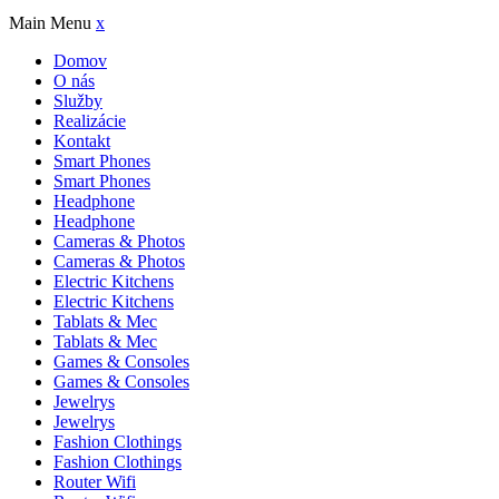
Main Menu
x
Domov
O nás
Služby
Realizácie
Kontakt
Smart Phones
Smart Phones
Headphone
Headphone
Cameras & Photos
Cameras & Photos
Electric Kitchens
Electric Kitchens
Tablats & Mec
Tablats & Mec
Games & Consoles
Games & Consoles
Jewelrys
Jewelrys
Fashion Clothings
Fashion Clothings
Router Wifi