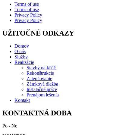
Terms of use
Terms of use
Privacy Policy
Privacy Policy
UŽITOČNÉ ODKAZY
Domov
O nás
Služby
Realizácie
Stavby na kľúč
Rekonštrukcie
Zatepľovanie
Zámková dlažba
Inštalačné práce
Prenájom lešenia
Kontakt
KONTAKTNÁ DOBA
Po - Ne