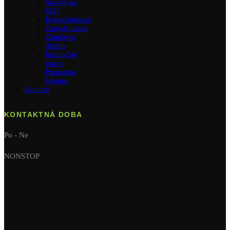
Stavby na
kľúč
Rekonštrukcie
Zatepľovanie
Zámková
dlažba
Inštalačné
práce
Prenájom
lešenia
Kontakt
KONTAKTNÁ DOBA
Po - Ne
NONSTOP