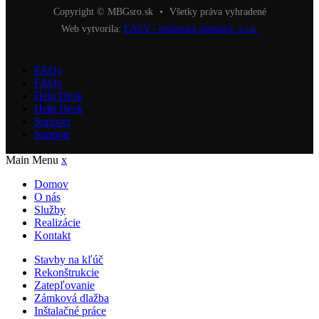
Copyright © MBGsro.sk
•
Všetky práva vyhradené
Web vytvorila:
EASY - reklamná agentúra, s.r.o.
FAQs
FAQs
Help Desk
Help Desk
Support
Support
Main Menu
x
Domov
O nás
Služby
Realizácie
Kontakt
Stavby na kľúč
Rekonštrukcie
Zatepľovanie
Zámková dlažba
Inštalačné práce