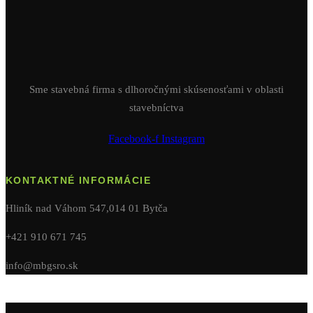
Sme stavebná firma s dlhoročnými skúsenosťami v oblasti
stavebníctva
Facebook-f
Instagram
KONTAKTNÉ INFORMÁCIE
Hliník nad Váhom 547,014 01 Bytča
+421 910 671 745
info@mbgsro.sk