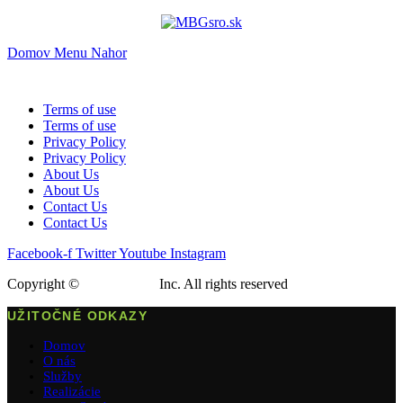
Domov
Menu
Nahor
Terms of use
Terms of use
Privacy Policy
Privacy Policy
About Us
About Us
Contact Us
Contact Us
Facebook-f
Twitter
Youtube
Instagram
Copyright ©
KuteThemes
Inc. All rights reserved
UŽITOČNÉ ODKAZY
Domov
O nás
Služby
Realizácie