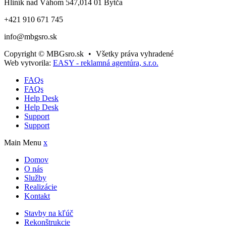
Hliník nad Váhom 547,014 01 Bytča
+421 910 671 745
info@mbgsro.sk
Copyright © MBGsro.sk
•
Všetky práva vyhradené
Web vytvorila:
EASY - reklamná agentúra, s.r.o.
FAQs
FAQs
Help Desk
Help Desk
Support
Support
Main Menu
x
Domov
O nás
Služby
Realizácie
Kontakt
Stavby na kľúč
Rekonštrukcie