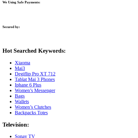
We Using Safe Payments:
Secured by:
Hot Searched Keywords:
Xiaoma
Mai3
Degiflip Pro XT 712
Tablat Mai 3 Phones
Iphane 6 Plus
Women’s Messenger
Bags
Wallets
Women’s Clutches
Backpacks Totes
Television:
Sonay TV