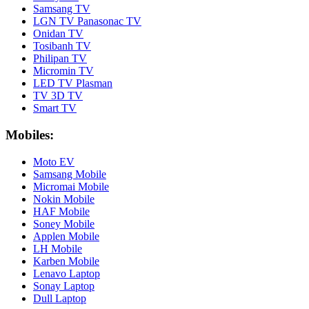
Samsang TV
LGN TV Panasonac TV
Onidan TV
Tosibanh TV
Philipan TV
Micromin TV
LED TV Plasman
TV 3D TV
Smart TV
Mobiles:
Moto EV
Samsang Mobile
Micromai Mobile
Nokin Mobile
HAF Mobile
Soney Mobile
Applen Mobile
LH Mobile
Karben Mobile
Lenavo Laptop
Sonay Laptop
Dull Laptop