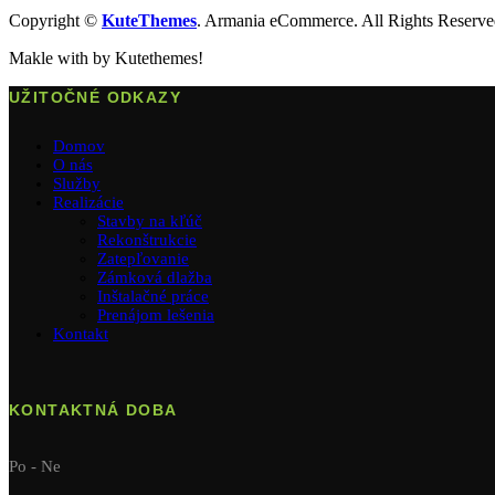
Copyright ©
KuteThemes
. Armania eCommerce. All Rights Reserv
Makle with
by Kutethemes!
UŽITOČNÉ ODKAZY
Domov
O nás
Služby
Realizácie
Stavby na kľúč
Rekonštrukcie
Zatepľovanie
Zámková dlažba
Inštalačné práce
Prenájom lešenia
Kontakt
KONTAKTNÁ DOBA
Po - Ne