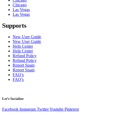
Chicago
Chicago
Las Vegas
Las Vegas
Supports
New User Guide
New User Guide
Help Center
Help Center
Refund Policy
Refund Policy
Report Spam
Report Spam
FAQ’s
FAQ’s
Let’s Socialize
Facebook
Instagram
Twitter
Youtube
Pinterest