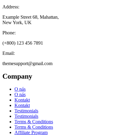
Address:
Example Street 68, Mahattan,
New York, UK
Phone:
(+800) 123 456 7891
Email:
themesupport@gmail.com
Company
O nás
O nás
Kontakt
Kontakt
Testimonials
Testimonials
Terms & Conditions
Terms & Conditions
Affiliate Program