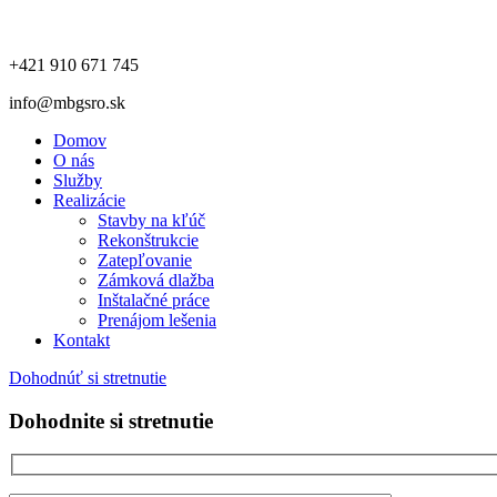
+421 910 671 745
info@mbgsro.sk
Domov
O nás
Služby
Realizácie
Stavby na kľúč
Rekonštrukcie
Zatepľovanie
Zámková dlažba
Inštalačné práce
Prenájom lešenia
Kontakt
Dohodnúť si stretnutie
Dohodnite si stretnutie