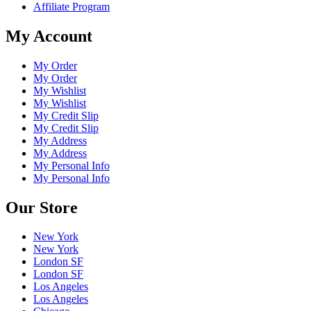
Affiliate Program
My Account
My Order
My Order
My Wishlist
My Wishlist
My Credit Slip
My Credit Slip
My Address
My Address
My Personal Info
My Personal Info
Our Store
New York
New York
London SF
London SF
Los Angeles
Los Angeles