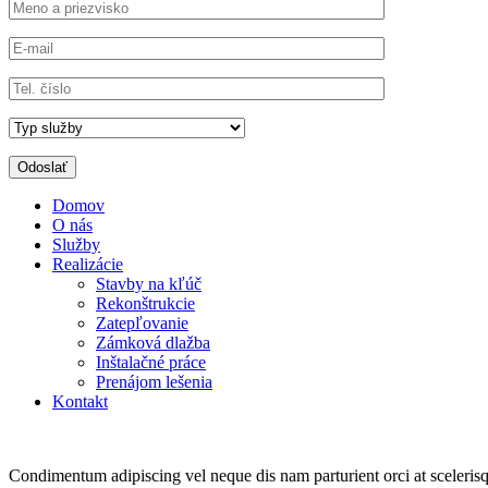
Domov
O nás
Služby
Realizácie
Stavby na kľúč
Rekonštrukcie
Zatepľovanie
Zámková dlažba
Inštalačné práce
Prenájom lešenia
Kontakt
Condimentum adipiscing vel neque dis nam parturient orci at sceleris