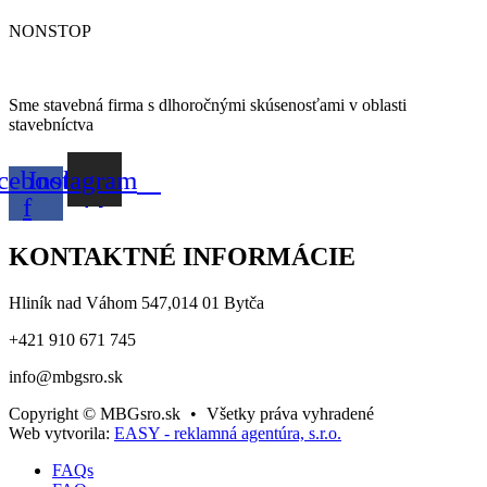
NONSTOP
Sme stavebná firma s dlhoročnými skúsenosťami v oblasti
stavebníctva
cebook-
Instagram
f
KONTAKTNÉ INFORMÁCIE
Hliník nad Váhom 547,014 01 Bytča
+421 910 671 745
info@mbgsro.sk
Copyright © MBGsro.sk
•
Všetky práva vyhradené
Web vytvorila:
EASY - reklamná agentúra, s.r.o.
FAQs