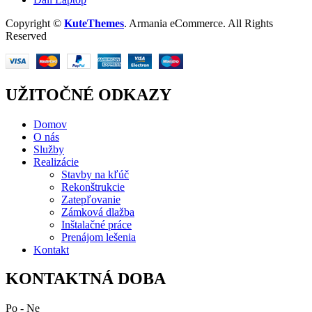
Copyright ©
KuteThemes
. Armania eCommerce. All Rights
Reserved
UŽITOČNÉ ODKAZY
Domov
O nás
Služby
Realizácie
Stavby na kľúč
Rekonštrukcie
Zatepľovanie
Zámková dlažba
Inštalačné práce
Prenájom lešenia
Kontakt
KONTAKTNÁ DOBA
Po - Ne