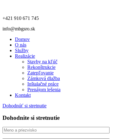
+421 910 671 745
info@mbgsro.sk
Domov
O nás
Služby
Realizácie
Stavby na kľúč
Rekonštrukcie
Zatepľovanie
Zámková dlažba
Inštalačné práce
Prenájom lešenia
Kontakt
Dohodnúť si stretnutie
Dohodnite si stretnutie