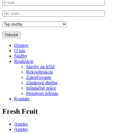
Domov
O nás
Služby
Realizácie
Stavby na kľúč
Rekonštrukcie
Zatepľovanie
Zámková dlažba
Inštalačné práce
Prenájom lešenia
Kontakt
Fresh Fruit
Apples
Apples