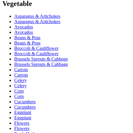
Vegetable
Asparagus & Artichokes
Asparagus & Artichokes
Avocados
Avocados
Beans & Peas
Beans & Peas
Broccoli & Cauliflower
Broccoli & Cauliflower
Brussels Sprouts & Cabbage
Brussels Sprouts & Cabbage
Carrots
Carrots
Celery
Celery
Corn
Corn
Cucumbers
Cucumbers
Eggplant
Eggplant
Flowers
Flowers