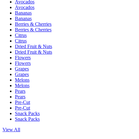
Avocados
Avocados
Bananas
Bananas
Berries & Cherries
Berries & Cherries
Citrus
Citrus
Dried Fruit & Nuts
Dried Fruit & Nuts
Flowers
Flowers
Grapes
Grapes
Melons
Melons
Pears
Pears
Pre-Cut
Pre-Cut
Snack Packs
Snack Packs
View All