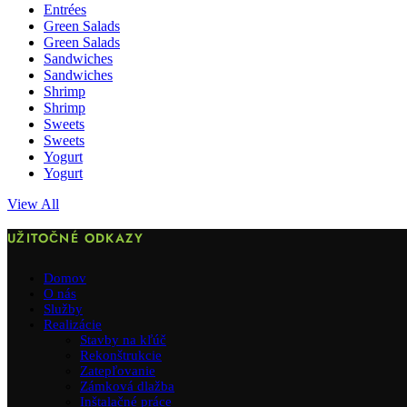
Entrées
Green Salads
Green Salads
Sandwiches
Sandwiches
Shrimp
Shrimp
Sweets
Sweets
Yogurt
Yogurt
View All
UŽITOČNÉ ODKAZY
Domov
O nás
Služby
Realizácie
Stavby na kľúč
Rekonštrukcie
Zatepľovanie
Zámková dlažba
Inštalačné práce