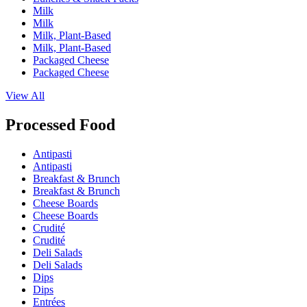
Milk
Milk
Milk, Plant-Based
Milk, Plant-Based
Packaged Cheese
Packaged Cheese
View All
Processed Food
Antipasti
Antipasti
Breakfast & Brunch
Breakfast & Brunch
Cheese Boards
Cheese Boards
Crudité
Crudité
Deli Salads
Deli Salads
Dips
Dips
Entrées